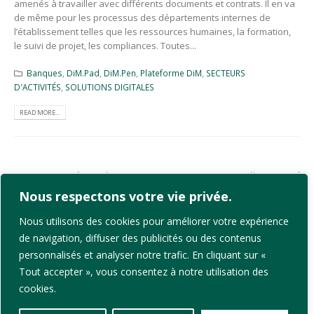
amenés à travailler avec différents documents et contrats. Il en va
de même pour les processus des départements internes de
l’établissement telles que les ressources humaines, la formation,
le suivi de projet, les compliances. Toutes...
Banques
,
DiM.Pad
,
DiM.Pen
,
Plateforme DiM
,
SECTEURS
D'ACTIVITÉS
,
SOLUTIONS DIGITALES
READ MORE...
Nous respectons votre vie privée.
Nous utilisons des cookies pour améliorer votre expérience
de navigation, diffuser des publicités ou des contenus
personnalisés et analyser notre trafic. En cliquant sur «
Tout accepter », vous consentez à notre utilisation des
cookies.