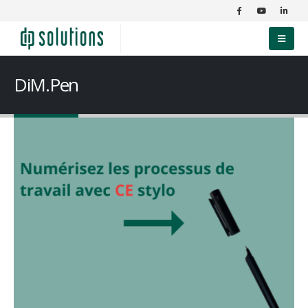
DiM.Pen