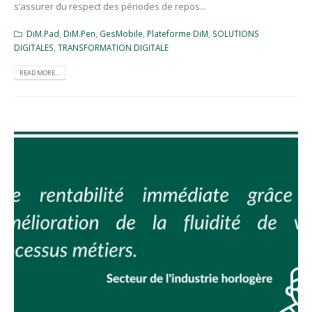
s’assurer du respect des périodes de repos...
DiM.Pad
,
DiM.Pen
,
GesMobile
,
Plateforme DiM
,
SOLUTIONS
DIGITALES
,
TRANSFORMATION DIGITALE
READ MORE...