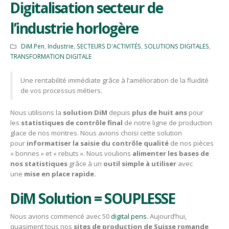
Digitalisation secteur de
l’industrie horlogère
DiM.Pen
,
Industrie
,
SECTEURS D'ACTIVITÉS
,
SOLUTIONS DIGITALES
,
TRANSFORMATION DIGITALE
Une rentabilité immédiate grâce à l’amélioration de la fluidité
de vos processus métiers.
Nous utilisons la
solution DiM
depuis
plus de huit ans
pour
les
statistiques de contrôle final
de notre ligne de production
glace de nos montres. Nous avions choisi cette solution
pour
informatiser la saisie du contrôle qualité
de nos pièces
« bonnes » et « rebuts ». Nous voulions
alimenter les bases de
nos statistiques
grâce à un
outil simple à utiliser
avec
une
mise en place rapide.
DiM Solution = SOUPLESSE
Nous avions commencé avec 50
digital pens
. Aujourd’hui,
quasiment tous nos
sites de production de Suisse romande