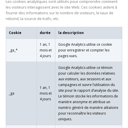
Les cookies analytiques sont utilisés pour comprendre comment
les visiteurs interagissent avec le site Web. Ces cookies aident à
fournir des informations sur le nombre de visiteurs, le taux de
rebond, la source de trafic, etc.
Cookie
durée
la description
1 an, 1
Google Analytics utilise ce cookie
_ga_*
mois et
pour enregistrer et compter les
4 jours
pages vues.
Google Analytics utilise ce témoin
pour calculer les données relatives
aux visiteurs, aux sessions et aux
campagnes et suivre l’utilisation du
1 an, 1
site pour le rapport d’analyse du site.
_ga
mois et
Le témoin stocke les informations de
4 jours
manière anonyme et attribue un
numéro généré de manière aléatoire
pour reconnaître les visiteurs
uniques.