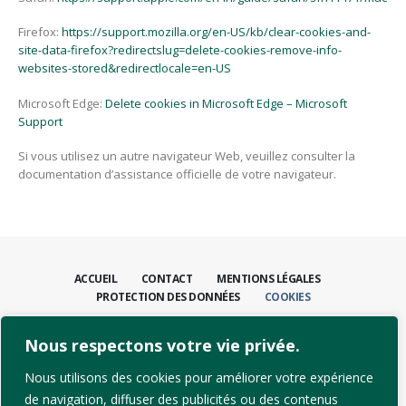
Firefox:
https://support.mozilla.org/en-US/kb/clear-cookies-and-
site-data-firefox?redirectslug=delete-cookies-remove-info-
websites-stored&redirectlocale=en-US
Microsoft Edge:
Delete cookies in Microsoft Edge – Microsoft
Support
Si vous utilisez un autre navigateur Web, veuillez consulter la
documentation d’assistance officielle de votre navigateur.
ACCUEIL
CONTACT
MENTIONS LÉGALES
PROTECTION DES DONNÉES
COOKIES
CONTACTEZ-NOUS
Nous respectons votre vie privée.
+41 21 811 31 00
info@dpcsolutions.com
Nous utilisons des cookies pour améliorer votre expérience
de navigation, diffuser des publicités ou des contenus