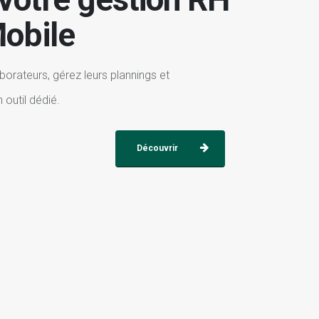
obile
b
o
r
a
t
e
u
r
s
,
g
é
r
e
z
l
e
u
r
s
p
l
a
n
n
i
n
g
s
e
t
n
o
u
t
i
l
d
é
d
i
é
.
Découvrir