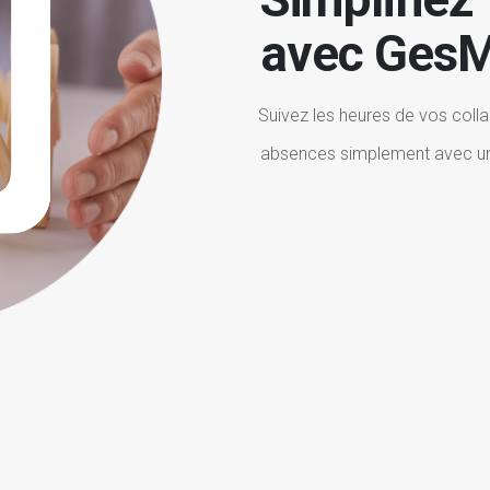
avec GesM
S
u
i
v
e
z
l
e
s
h
e
u
r
e
s
d
e
v
o
s
c
o
l
l
a
a
b
s
e
n
c
e
s
s
i
m
p
l
e
m
e
n
t
a
v
e
c
u