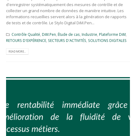
d'enregistrer systématiquement des mesures de contrôle et de
collecter un grand nombre de données de manière intuitive. Les
informations recueillies servent alors à la génération de rapports
de tests et de contrôle. Le Stylo Digital DiM.Pen...
Contrôle Qualité
,
DiM.Pen
,
Étude de cas
,
Industrie
,
Plateforme DiM
,
RETOURS D'EXPÉRIENCE
,
SECTEURS D'ACTIVITÉS
,
SOLUTIONS DIGITALES
READ MORE...