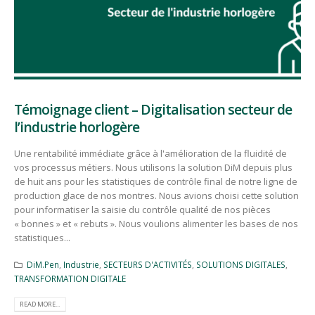
Témoignage client – Digitalisation secteur de
l’industrie horlogère
Une rentabilité immédiate grâce à l'amélioration de la fluidité de
vos processus métiers. Nous utilisons la solution DiM depuis plus
de huit ans pour les statistiques de contrôle final de notre ligne de
production glace de nos montres. Nous avions choisi cette solution
pour informatiser la saisie du contrôle qualité de nos pièces
« bonnes » et « rebuts ». Nous voulions alimenter les bases de nos
statistiques...
DiM.Pen
,
Industrie
,
SECTEURS D'ACTIVITÉS
,
SOLUTIONS DIGITALES
,
TRANSFORMATION DIGITALE
READ MORE...