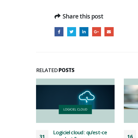
Share this post
RELATED
POSTS
 qu’est-ce
Bien définir vos besoins
16
29