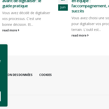
en équipe :
la double saisie et g
l’accompagnement, clé du
du temps
Juin
succès
Vous connaissez cette 
Vous avez choisi une solution
? Votre équipe terrain r
pour digitaliser vos processus
des formulaires à la...
terrain. L'outil est...
read more
read more
e
TECTION DES DONNÉES
COOKIES