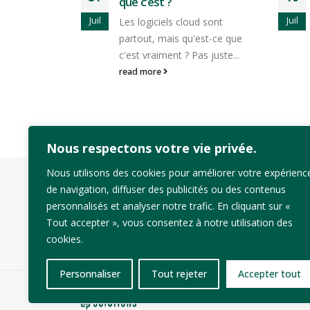
avant de digitaliser : le
guide pratique
Juil
Juin
d sont
Vous avez décidé de digitaliser
est-ce que
vos processus. C'est une
as juste...
bonne décision. Et...
read more
Nous respectons votre vie privée.
Nous utilisons des cookies pour améliorer votre expérienc
de navigation, diffuser des publicités ou des contenus
personnalisés et analyser notre trafic. En cliquant sur «
ACCUEIL
CONTACT
MENTIONS LÉGALES
PRO
Tout accepter », vous consentez à notre utilisation des
cookies.
Personnaliser
Tout rejeter
Accepter tout