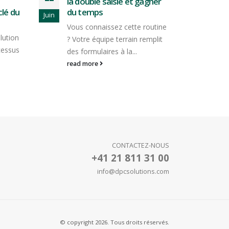
agner
que c’est ?
avan
guid
Juil
Juil
Les logiciels cloud sont
routine
Vous 
partout, mais qu'est-ce que
emplit
vos 
c'est vraiment ? Pas juste...
bonne
read more
read
CONTACTEZ-NOUS
+41 21 811 31 00
info@dpcsolutions.com
© copyright 2026. Tous droits réservés.