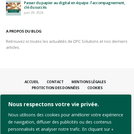
Passer du papier au digital en équipe : l’accompagnement,
clé du succès
juin 29, 2026
A PROPOS DU BLOG
Retrouvez ici toutes les actualités de DPC Solutions et nos derniers
articles.
ACCUEIL
CONTACT
MENTIONS LÉGALES
PROTECTION DES DONNÉES
COOKIES
CONTACTEZ-NOUS
Nous respectons votre vie privée.
+41 21 811 31 00
info@dpcsolutions.com
Nous utilisons des cookies pour améliorer votre expérience
de navigation, diffuser des publicités ou des contenus
personnalisés et analyser notre trafic. En cliquant sur «