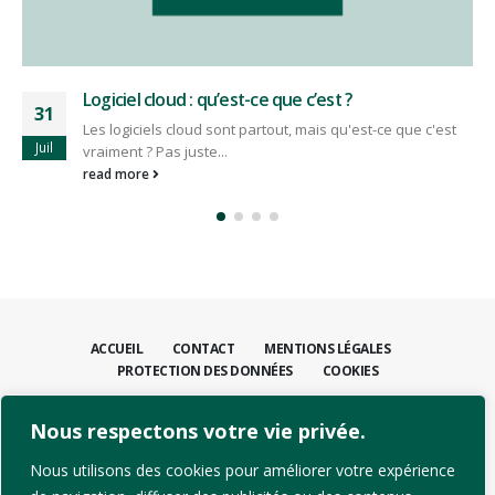
Logiciel cloud : qu’est-ce que c’est ?
29
Les logiciels cloud sont partout, mais qu'est-ce que c'est
Juin
vraiment ? Pas juste...
read more
ACCUEIL
CONTACT
MENTIONS LÉGALES
PROTECTION DES DONNÉES
COOKIES
CONTACTEZ-NOUS
Nous respectons votre vie privée.
+41 21 811 31 00
info@dpcsolutions.com
Nous utilisons des cookies pour améliorer votre expérience