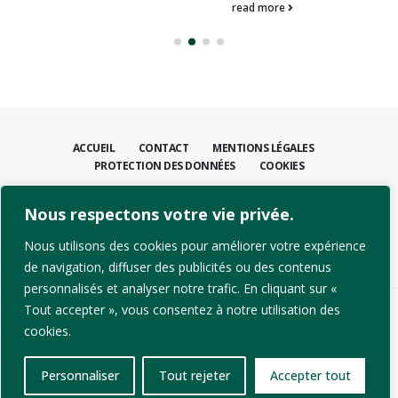
read more
ACCUEIL
CONTACT
MENTIONS LÉGALES
PROTECTION DES DONNÉES
COOKIES
CONTACTEZ-NOUS
Nous respectons votre vie privée.
+41 21 811 31 00
info@dpcsolutions.com
Nous utilisons des cookies pour améliorer votre expérience
de navigation, diffuser des publicités ou des contenus
personnalisés et analyser notre trafic. En cliquant sur «
Tout accepter », vous consentez à notre utilisation des
cookies.
Personnaliser
Tout rejeter
Accepter tout
© copyright 2026. Tous droits réservés.