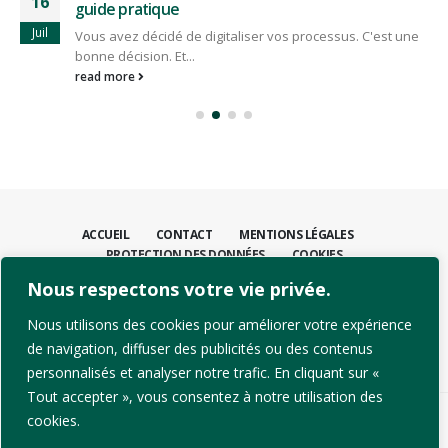
16
guide pratique
Juil
Vous avez décidé de digitaliser vos processus. C'est une
bonne décision. Et...
read more
ACCUEIL
CONTACT
MENTIONS LÉGALES
PROTECTION DES DONNÉES
COOKIES
Nous respectons votre vie privée.
CONTACTEZ-NOUS
+41 21 811 31 00
Nous utilisons des cookies pour améliorer votre expérience
info@dpcsolutions.com
de navigation, diffuser des publicités ou des contenus
personnalisés et analyser notre trafic. En cliquant sur «
Tout accepter », vous consentez à notre utilisation des
cookies.