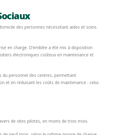
Sociaux
 domicile des personnes nécessitant aides et soins.
ise en charge. D’emblée a été mis à disposition
 boitiers électroniques coûteux en maintenance et
ités du personnel des centres, permettant
n et en réduisant les coûts de maintenance : celui-
vers de sites pilotes, en moins de trois mois.
ins de neuf mois, selon le rythme propre de chaque