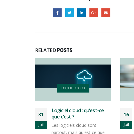
RELATED
POSTS
 qu’est-ce
Bien définir vos besoins
16
29
avant de digitaliser : le
guide pratique
Juil
Juin
d sont
Vous avez décidé de digitaliser
est-ce que