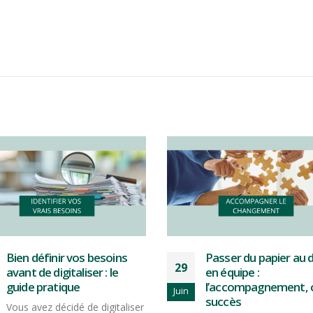
Passer du papier au digital
Formulaires terrain : 
22
en équipe :
la double saisie et g
l’accompagnement, clé du
du temps
Juin
succès
Vous connaissez cette 