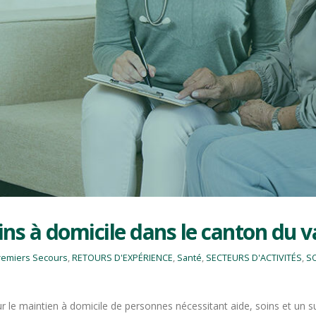
ins à domicile dans le canton du v
remiers Secours
,
RETOURS D'EXPÉRIENCE
,
Santé
,
SECTEURS D'ACTIVITÉS
,
SO
our le maintien à domicile de personnes nécessitant aide, soins et un su