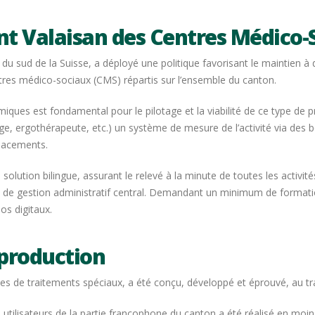
 Valaisan des Centres Médico-
e du sud de la Suisse, a déployé une politique favorisant le maintien à
tres médico-sociaux (CMS) répartis sur l’ensemble du canton.
es est fondamental pour le pilotage et la viabilité de ce type de pr
age, ergothérapeute, etc.) un système de mesure de l’activité via des
lacements.
e solution bilingue, assurant le relevé à la minute de toutes les activ
 de gestion administratif central. Demandant un minimum de formatio
los digitaux.
 production
es de traitements spéciaux, a été conçu, développé et éprouvé, au tra
 utilisateurs de la partie francophone du canton a été réalisé en mo