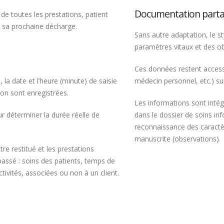
Documentation part
e de toutes les prestations, patient
e sa prochaine décharge.
Sans autre adaptation, le sty
paramètres vitaux et des obs
Ces données restent accessi
 la date et l’heure (minute) de saisie
médecin personnel, etc.) su
on sont enregistrées.
Les informations sont inté
ur déterminer la durée réelle de
dans le dossier de soins i
reconnaissance des caractè
manuscrite (observations).
re restitué et les prestations
passé : soins des patients, temps de
tivités, associées ou non à un client.