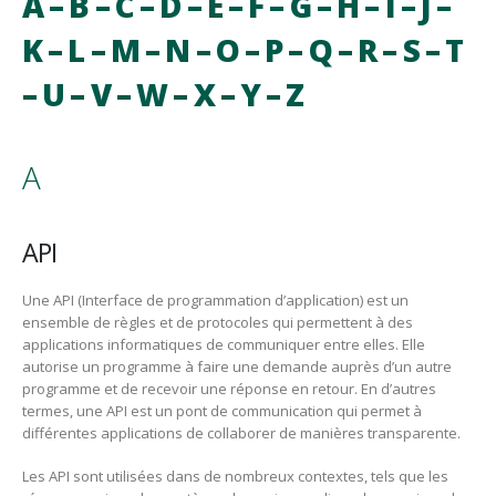
A
–
B
–
C
–
D
–
E
–
F
–
G
–
H
–
I
–
J
–
K
–
L
–
M
–
N
–
O
–
P
–
Q
–
R
–
S
–
T
–
U
–
V
–
W
–
X
–
Y
–
Z
A
API
Une API (Interface de programmation d’application) est un
ensemble de règles et de protocoles qui permettent à des
applications informatiques de communiquer entre elles. Elle
autorise un programme à faire une demande auprès d’un autre
programme et de recevoir une réponse en retour. En d’autres
termes, une API est un pont de communication qui permet à
différentes applications de collaborer de manières transparente.
Les API sont utilisées dans de nombreux contextes, tels que les