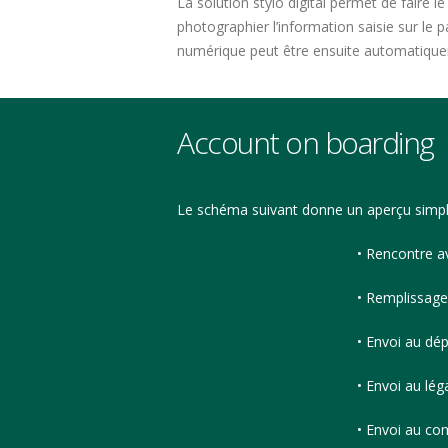
La solution stylo digital permet de faire l
photographier l’information saisie sur le
numérique peut être ensuite automatiquem
Account on boarding
Le schéma suivant donne un aperçu simpli
• Rencontre av
• Remplissage
• Envoi au dé
• Envoi au lég
• Envoi au co