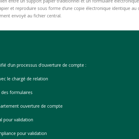
e lien entre un support papier traditionnel et un formulaire électroniq
 papier et reproduire sous forme d’une copie électronique identique 
ent envoyé au fichier central.
fié d’un processus d’ouverture de compte :
ec le chargé de relation
 des formulaires
partement ouverture de compte
al pour validation
mpliance pour validation