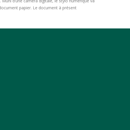
ue. Muni d’une caméra digitale, le stylo numérique va
au document papier. Le document à présent