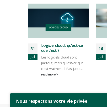
 qu’est-ce
Bien définir vos besoins
16
29
avant de digitaliser : le
guide pratique
Juil
Juin
d sont
Vous avez décidé de digitaliser
est-ce que
vos processus. C'est une
as juste...
bonne décision. Et...
read more
Nous respectons votre vie privée.