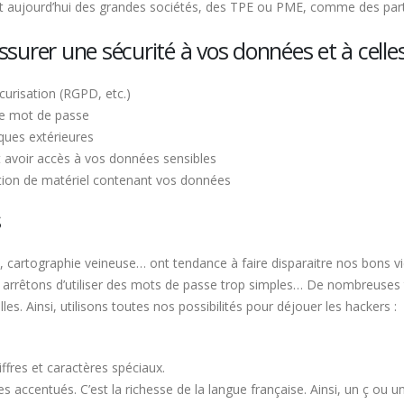
t aujourd’hui des grandes sociétés, des TPE ou PME, comme des parti
ssurer une sécurité à vos données et à celles
urisation (RGPD, etc.)
de mot de passe
aques extérieures
ut avoir accès à vos données sensibles
lgation de matériel contenant vos données
s
e, cartographie veineuse… ont tendance à faire disparaitre nos bons vi
s, arrêtons d’utiliser des mots de passe trop simples… De nombreuse
s. Ainsi, utilisons toutes nos possibilités pour déjouer les hackers :
ffres et caractères spéciaux.
res accentués. C’est la richesse de la langue française. Ainsi, un ç ou