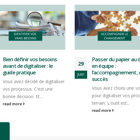
Passer du papier au digital
Formulaires terrain : 
22
en équipe :
la double saisie et g
l’accompagnement, clé du
du temps
Juin
succès
Vous connaissez cette 
Vous avez choisi une solution
? Votre équipe terrain r
pour digitaliser vos processus
des formulaires à la...
terrain. L'outil est...
read more
read more